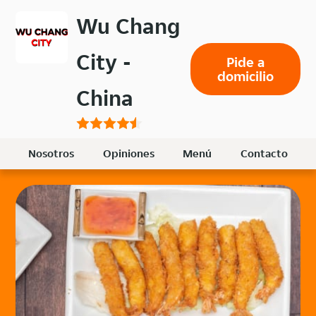
Volver
Wu Chang
al
menú
City -
Pide a
principal
domicilio
China
Nosotros
Opiniones
Menú
Contacto